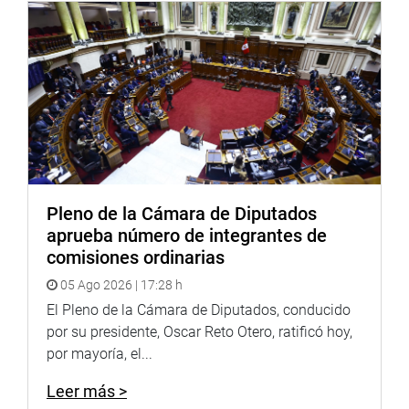
gestión de riesgo tenemos una reacción muy débil
cuando ya ocurrió el desastre. “Los problemas no solo
son desgracias naturales, sino sociales”, puntualizó.
(JCHOY)
PRENSA-CONGRESO (AC)
Puede encontrar más información en nuestra página web
y redes sociales.
Pleno de la Cámara de Diputados
aprueba número de integrantes de
Heraldo
:
goo.gl/Ty5Tto
comisiones ordinarias
Portal:
http://www.congreso.gob.pe/
05 Ago 2026 | 17:28 h
El Pleno de la Cámara de Diputados, conducido
Facebook:
https://goo.gl/s5t7XN
por su presidente, Oscar Reto Otero, ratificó hoy,
por mayoría, el...
Twitter:
https://goo.gl/iMywRR
YouTube:
https://goo.gl/VBXBNk
Leer más >