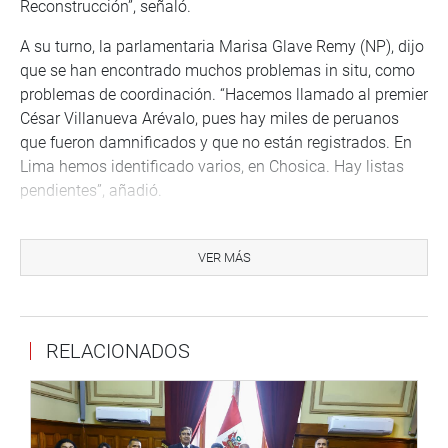
Reconstrucción”, señaló.
A su turno, la parlamentaria Marisa Glave Remy (NP), dijo
que se han encontrado muchos problemas in situ, como
problemas de coordinación. “Hacemos llamado al premier
César Villanueva Arévalo, pues hay miles de peruanos
que fueron damnificados y que no están registrados. En
Lima hemos identificado varios, en Chosica. Hay listas
pendientes”, añadió.
El congresista Justiniano Apaza Ordoñez FA), expresó
que no solo el norte es perjudicado sino también Arequipa
VER MÁS
y sus provincias.
Wilbert Rozas Beltrán (FA), por su lado, manifestó que hay
desarticulación, y es un complemento a los efectos del
RELACIONADOS
cambio climático. “No puede haber plan de desarrollo si
no hay gestión de riesgo”, acotó.
Momentos después, Roberto Vieira Portugal (NOA),