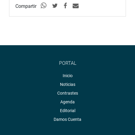
Radio:
goo.gl/hMwTg1
Compartir
fotografia.congreso.gob.pe
PORTAL
Inicio
Noticias
Contrastes
Agenda
Editorial
Damos Cuenta