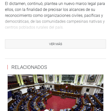
El dictamen, continuó, plantea un nuevo marco legal para
ellos, con la finalidad de precisar los alcances de su
reconocimiento como organizaciones civiles, pacíficas y
democráticas, de las comunidades campesinas nativas y
centros poblados rurales del país.
Asimismo, se propone la definición de comités de
autodefensa y desarrollo rural (CAD), además se les
VER MÁS
reconoce personería jurídica, y se encomienda su
acreditación al Comando Conjunto de las Fuerzas
Armadas previo registro local en la municipalidad distrital
RELACIONADOS
o provincial
Vivanco Reyes expuso que el funcionamiento de los CAD
está sujeto a un ámbito territorial que a su vez está sujeto
a la supervisión de las comisarías y al apoyo de la Policía
para garantizar el orden interno y la lucha contra la
inseguridad ciudadana.
Se regula el uso de armas y municiones, estableciendo