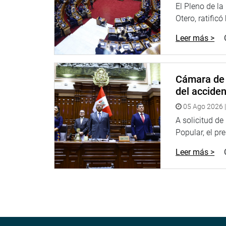
El Pleno de l
Otero, ratificó
Leer más >
Cámara de 
del accide
05 Ago 2026 |
A solicitud d
Popular, el pr
Leer más >