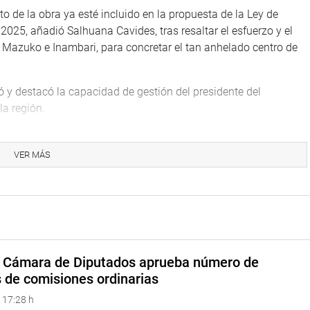
o de la obra ya esté incluido en la propuesta de la Ley de
2025, añadió Salhuana Cavides, tras resaltar el esfuerzo y el
e Mazuko e Inambari, para concretar el tan anhelado centro de
ó y destacó la capacidad de gestión del presidente del
a región.
e primer nivel, ha sido esperado por más de 14 años, desde el
ado las observaciones y nuestro expediente está listo”,
VER MÁS
, Martín Chacacanta, resaltó que “hoy nos han dado muy buenas
alo El Triunfo, tras 10 años de espera.
TUCIONAL
a Cámara de Diputados aprueba número de
s de comisiones ordinarias
 17:28 h