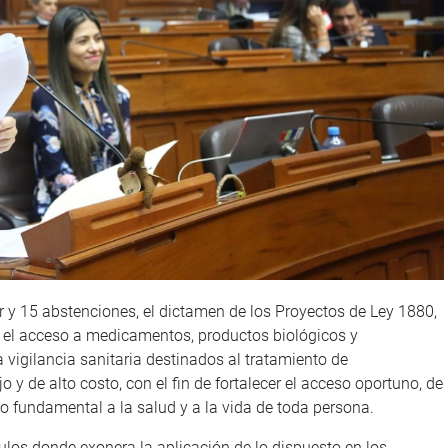
r y 15 abstenciones, el dictamen de los Proyectos de Ley 1880,
r el acceso a medicamentos, productos biológicos y
 vigilancia sanitaria destinados al tratamiento de
y de alto costo, con el fin de fortalecer el acceso oportuno, de
cho fundamental a la salud y a la vida de toda persona.
culos donde exonera la aplicación de lo dispuesto en los