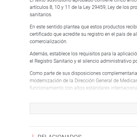
artículos 8, 10 y 11 de la Ley 29459, Ley de los 
sanitarios.
En este sentido plantea que estos productos recib
certificado que acredite su registro en el país de al
comercialización.
Además, establece los requisitos para la aplicación
el Registro Sanitario y el silencio administrativo po
Como parte de sus disposiciones complementarias f
modernización de la Dirección General de Medica
funcionamiento con altos estándares internacionales
La parlamentaria Nelcy Heidinger Ballesteros (APP
Comisión de Salud y Población, identificando com
medicamentos y dispositivos a causa del alto cost
y reinscripción del registro sanitario a cargo de D
“Lo que se busca es facilitar el ingreso de estos p
RELACIONADOS