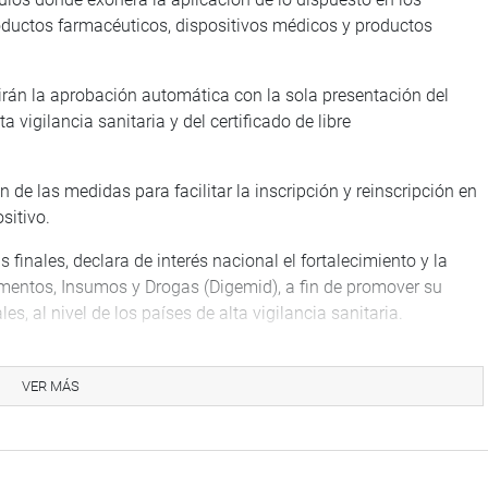
productos farmacéuticos, dispositivos médicos y productos
irán la aprobación automática con la sola presentación del
ta vigilancia sanitaria y del certificado de libre
 de las medidas para facilitar la inscripción y reinscripción en
sitivo.
inales, declara de interés nacional el fortalecimiento y la
mentos, Insumos y Drogas (Digemid), a fin de promover su
, al nivel de los países de alta vigilancia sanitaria.
), sustentó la propuesta en calidad de presidenta de la
o un grave problema público, el limitado acceso a
VER MÁS
o y la escasez de los mismos, por la demora en la inscripción
igemid.
roductos provenientes de países de alta vigilancia sanitaria,