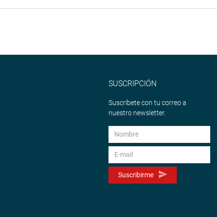
acando que la inscripción automática de estos medicamentos
ontribuirá a luchar contra el mercado negro a consecuencia de la
.
ación por el Pleno del Congreso con 91 votos a favor.
TUCIONAL
SUSCRIPCIÓN
Suscríbete con tu correo a
nuestro newsletter.
Suscribirme