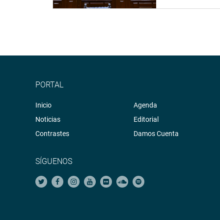
entre otros, mostraron su respaldo al texto dest
será crucial para reducir los plazos, así mismo c
escasez de estos productos en el mercado interno
El dictamen también fue exonerado de segunda vot
OFICINA DE COMUNICACIONES E IMAGEN INSTI
PORTAL
Inicio
Agenda
Noticias
Editorial
Contrastes
Damos Cuenta
SÍGUENOS