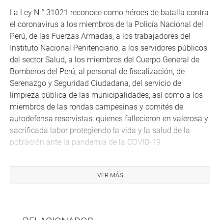
La Ley N.° 31021 reconoce como héroes de batalla contra
el coronavirus a los miembros de la Policía Nacional del
Perú, de las Fuerzas Armadas, a los trabajadores del
Instituto Nacional Penitenciario, a los servidores públicos
del sector Salud, a los miembros del Cuerpo General de
Bomberos del Perú, al personal de fiscalización, de
Serenazgo y Seguridad Ciudadana, del servicio de
limpieza pública de las municipalidades; así como a los
miembros de las rondas campesinas y comités de
autodefensa reservistas, quienes fallecieron en valerosa y
sacrificada labor protegiendo la vida y la salud de la
población ante la pandemia de la COVID-19.
Se precisó que la norma antes mencionada no les otorgó
beneficio alguno, solo el título honorífico de ser
VER MÁS
considerado héroe sin ningún beneficio para sus deudos
LEY UNIVERSITARIA