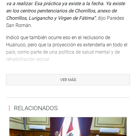
va a realizar. Esa práctica ya existe a la fecha. Ya existe
en los centros penitenciarios de Chorrillos, anexo de
Chorrillos, Lurigancho y Virgen de Fátima”
, dijo Paredes
San Román.
Indicó que también ocurre eso en el reclusorio de
Huánuco, pero que la proyección es extenderla en todo el
país, como parte de una política de salud mental y de
rehabilitación social.
Otras preocupaciones manifestadas por los legisladores
estuvieron referidas a la reactivación de los talleres
VER MÁS
productivos, paralizados en su mayoría a consecuencia
de la pandemia.
La ministra señaló que están trabajando para que en dos
RELACIONADOS
semanas se pueda reabrir los talleres, que paralizaron sus
labores, a excepción de las que se dedicaron a la
confección de mascarillas y protectores faciales.