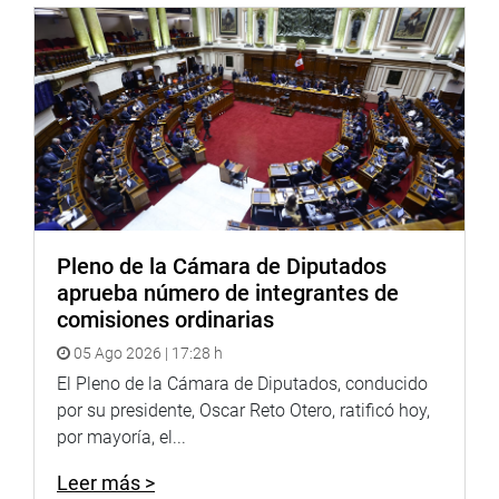
Otro tema, entre otros, que refirió es la falta del
cumplimiento del programa de reparación a muchos
grupos de víctimas de la violencia, como el caso de los
ronderos.
Informó que después de una visita a un centro
penitenciario en Lima, se pudo observar la falta de
medicamentos
Por su lado, Neyra Zegarra puso énfasis al señalar su
Pleno de la Cámara de Diputados
disposición de trabajar en conjunto con el Poder
aprueba número de integrantes de
Legislativo en temas de interés común que tienen que ver
comisiones ordinarias
con el bienestar de la población.
05 Ago 2026 | 17:28 h
El Pleno de la Cámara de Diputados, conducido
En respuesta a las inquietudes de los parlamentarios,
por su presidente, Oscar Reto Otero, ratificó hoy,
sostuvo que todos los problemas referidos vienen siendo
por mayoría, el...
estudiados en el MINJUS para darle situación inmediata.
Leer más >
Indicó que no hay carencia de medicamentos y que se