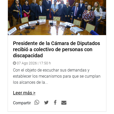
El congresista De Belaunde de Cárdenas indicó que otra
de sus preocupaciones es la situación de vulnerabilidad
en que se encuentran los defensores ambientalistas, que
son amenazados y en algunos casos hasta asesinados.
De igual manera, en torno a la falta del derecho a la
defensa de personas que están siendo procesadas, las
Presidente de la Cámara de Diputados
que no tienen contacto con sus abogados desde el inicio
recibió a colectivo de personas con
de la pandemia. En esa misma línea, reos que no tiene la
discapacidad
posibilidad de contratar a un abogado para su defensa.
07 Ago 2026 | 17:50 h
Rocío Silva Santisteban (FA) coincidió con estas
Con el objeto de escuchar sus demandas y
preocupaciones y se refirió también sobre la problemática
establecer los mecanismos para que se cumplan
de los familiares de víctimas de desapariciones forzadas,
los alcances de la...
entre ellas muchas viudas con sus hijos, que no tienen
acceso a la salud.
Leer más >
Lo mismo ocurre, dijo, con efectivos militares y policiales
Compartir
que han quedado discapacitados a consecuencia de
enfrentamientos en defensa de la sociedad.