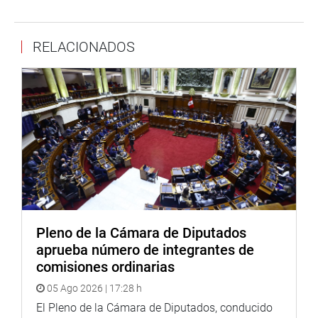
materia de gobierno, confianza y transformación digital
que resulten aplicables.
RELACIONADOS
Los procedimientos administrativos y solicitudes
presentadas en el exterior se tramitan a través de las
plataformas de las Mesas de Partes Digitales
correspondientes a las oficinas consulares del Perú,
dentro de los plazos establecidos en el Texto Único
Ordenado de la Ley N° 27444, Ley de Procedimiento
Administrativo General, aprobado por Decreto Supremo N°
004-2018-JUS y conforme a lo previsto en el Texto Único
de Procedimientos Administrativos (TUPA) del Ministerio
de Relaciones Exteriores.
Pleno de la Cámara de Diputados
Las oficinas consulares que no cuenten con Mesa de
aprueba número de integrantes de
Partes Digital, pueden usar la Plataforma Facilita Perú
comisiones ordinarias
establecida en la Ley N° 31170. En su disposición
05 Ago 2026 | 17:28 h
complementaria final, señala que las disposiciones de la
presente Ley se financian con cargo al presupuesto
El Pleno de la Cámara de Diputados, conducido