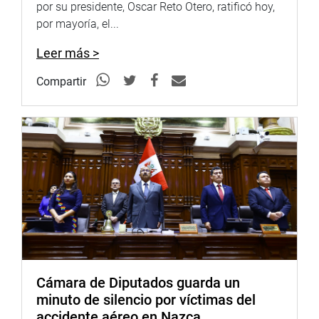
institucional del Ministerio de Relaciones Exteriores.
por su presidente, Oscar Reto Otero, ratificó hoy,
por mayoría, el...
La congresista María del Carmen Alva Prieto (AP)
presidenta de la Comisión de Relaciones Exteriores,
Leer más >
señaló que los consulados no prestan los servicios y que
Compartir
con la propuesta se facilitarán los procesos.
OFICINA DE COMUNICACIONES
Cámara de Diputados guarda un
minuto de silencio por víctimas del
accidente aéreo en Nazca