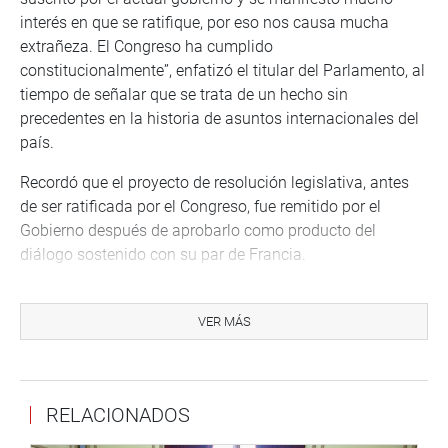
interés en que se ratifique, por eso nos causa mucha
extrañeza. El Congreso ha cumplido
constitucionalmente”, enfatizó el titular del Parlamento, al
tiempo de señalar que se trata de un hecho sin
precedentes en la historia de asuntos internacionales del
país.
Recordó que el proyecto de resolución legislativa, antes
de ser ratificada por el Congreso, fue remitido por el
Gobierno después de aprobarlo como producto del
diálogo sostenido con su par de Francia.
“Cuando nos llega un proyecto de resolución legislativa
remitida por el Ejecutivo, el Congreso lo analiza, a través
VER MÁS
de la Comisión de Relaciones Exteriores, y lo aprueba sin
cambios en su texto ni tampoco se suprime un punto y
coma. Nosotros lo aprobamos y ratificamos”, expresó.
RELACIONADOS
Relató que apenas conocido este impasse se lo comunicó