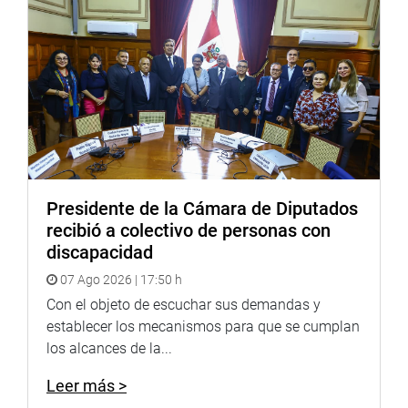
y envió el oficio respectivo al presidente de la Comisión
de Relaciones Exteriores, Elías Rodríguez Zavaleta (CP),
que es el grupo de trabajo dictaminador. Fue él quien
determinó convocar a la canciller para que explique sobre
el sustento jurídico y constitucional de estas decisiones
que causan extrañeza, así como para que informe si el
gobierno de Francia tiene conocimiento del hecho.
Iberico señaló que lo único que el Congreso puede
recomendar al Gobierno es que promulgue la resolución
Presidente de la Cámara de Diputados
legislativa del tratado con Francia, porque no hay
recibió a colectivo de personas con
observaciones a un proyecto de ley de resolución
discapacidad
legislativa que es remitida precisamente por el Ejecutivo.
07 Ago 2026 | 17:50 h
Además, dijo que en el oficio enviado por el Ejecutivo no
Con el objeto de escuchar sus demandas y
se anota ninguna observación, y eso es lo que causa
establecer los mecanismos para que se cumplan
extrañeza. “Es una situación que nos deja prácticamente
los alcances de la...
en el “limbo”, en una materia importante y delicada como
son las relaciones internacionales”, expresó.
Leer más >