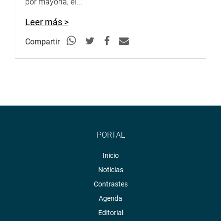
por mayoría, el...
Leer más >
Compartir
OFICINA DE PRENSA
Facebook:
https://www.facebook.com/congresodelperu
Twitter:
https://twitter.com/congresoperu
Youtube:
http://www.youtube.com/congresoperu
PORTAL
Inicio
Noticias
Contrastes
Agenda
Editorial