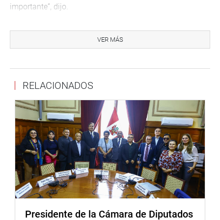
importante”, dijo.
Consideró que no se puede permitir el deterioro del lugar y
que se buscará ponerla en valor para las futuras
VER MÁS
generaciones.
Fue durante la sesión en la que Mould viuda de Pease
expuso sobre la actual situación en que se encuentra la
RELACIONADOS
casa hacienda de Santiago de Punchauca, y que su
deterioro es tanto material como inmaterial; por eso, su
reversión debe ser efectuada como expresión identitaria
peruana.
En ese lugar se reunió el 2 de junio de 1821 el general
José de la Serna, penúltimo virrey del Perú, con el general
José de San Martín, a quien le propuso que un príncipe de
la Casa Real Española fuese designado Rey del Perú. Con
ello hizo un último intento de una independencia
pacífica, lo cual fue rechazado.
Presidente de la Cámara de Diputados