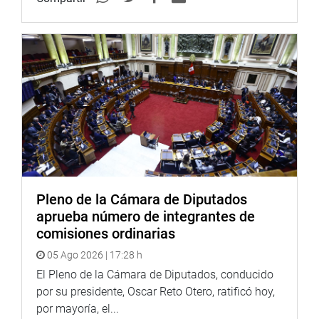
“HUÁNUCO Y SUS ENCANTOS”
Retratando toda la diversidad paisajista y costumbrista
de Huánuco, los fotógrafos Teo Torres, Gregorio Zúñiga,
Federico Obregón, Jhefersson Agüero, Lalo Salcedo, Yosip
Yauyo y Elmer Rivera exponen sus trabajos en la Sala
Luna Pizarro.
Al acto de inauguración asistieron también los
legisladores Wilbert Rozas y Humberto Morales Ramírez,
del Frente Amplio.
La laguna de los espejos, Iglesia de San Sebastián, las
Pleno de la Cámara de Diputados
Manos Cruzadas de Kotosh, el Señor de Burgos, Pallas y
aprueba número de integrantes de
Negritos de Huánuco han quedado impregnados en la
comisiones ordinarias
muestra fotográfica denominada ‘Huánuco y sus
05 Ago 2026 | 17:28 h
encantos’ y que el público podrá visitar durante la
El Pleno de la Cámara de Diputados, conducido
presente semana. (EPA) 07-08-17
por su presidente, Oscar Reto Otero, ratificó hoy,
por mayoría, el...