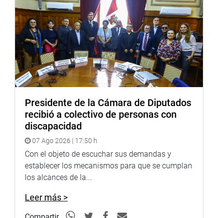
Sobre este importante tema, el día martes 8 del presente
disertarán los historiadores Nieto Bonilla y Luciano
Arlindo. La cita es en la Sala Quiñones a las 10 de la
mañana.
LANZAMIENTO DEL ANIVERSARIO Y CONCURSO DE
NEGRITOS
Los residentes de esa región en Lima anunciaron,
Presidente de la Cámara de Diputados
asimismo, el séptimo Concurso Nacional Los Negritos de
recibió a colectivo de personas con
Huánuco que se efectuará el domingo 13 de agosto en el
discapacidad
Coliseo Internacional Puno en horas de la tarde.
07 Ago 2026 | 17:50 h
El mismo día, en horas de la mañana, será el lanzamiento
Con el objeto de escuchar sus demandas y
oficial de los festejos de aniversario que se desarrollará
establecer los mecanismos para que se cumplan
en la explanada del Ministerio de Cultura con la
los alcances de la...
participación de cientos de comparsas de Negritos como
la Cofradia Los Brillantes de Matacancha, Negritos de
Leer más >
Miraflores y Negritos Huamalíes.
Compartir