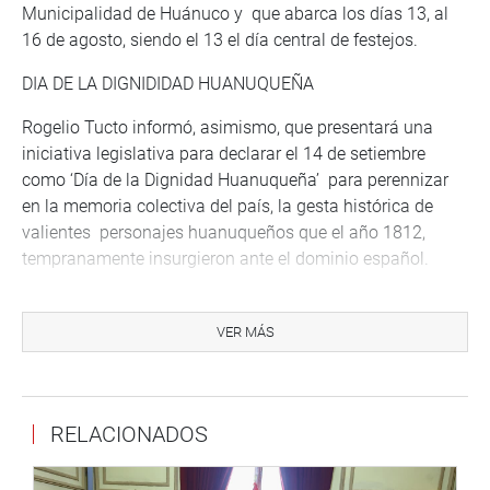
Municipalidad de Huánuco y que abarca los días 13, al
16 de agosto, siendo el 13 el día central de festejos.
DIA DE LA DIGNIDIDAD HUANUQUEÑA
Rogelio Tucto informó, asimismo, que presentará una
iniciativa legislativa para declarar el 14 de setiembre
como ‘Día de la Dignidad Huanuqueña’ para perennizar
en la memoria colectiva del país, la gesta histórica de
valientes personajes huanuqueños que el año 1812,
tempranamente insurgieron ante el dominio español.
Marcos Duran Martel, Crespo y Castillo, Domingo Berrospi
y José Contreras, quienes conspiraron y dieron los
VER MÁS
primeros gritos de libertad en esa región, hecho también
conocido como el grito de Pillcomasicuna, hecho que los
hizo recibir castigos extremos por esa gesta heroica,
RELACIONADOS
inspiraron la iniciativa legislativa de Tucto Castillo de
declarar el Día de la dignidad Huanuqueña.