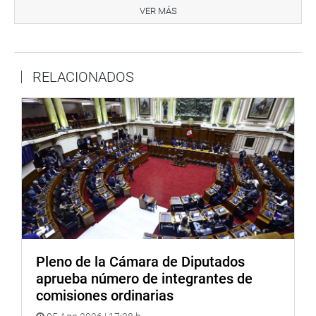
VER MÁS
Facebook:
https://www.facebook.com/congresoperu
Twitter:
https://twitter.com/congresoperu
RELACIONADOS
Youtube:
http://www.youtube.com/congresoperu
Soundcloud:
https://soundcloud.com/radiocongreso
Pleno de la Cámara de Diputados
aprueba número de integrantes de
comisiones ordinarias