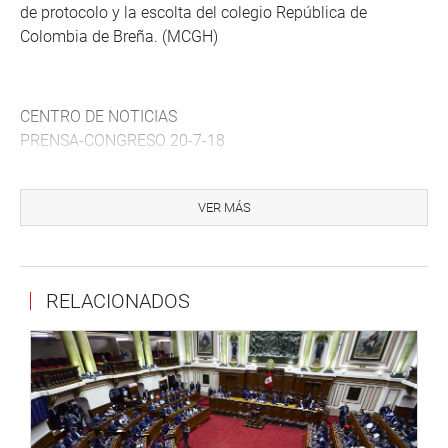
de protocolo y la escolta del colegio República de
Colombia de Breña. (MCGH)
CENTRO DE NOTICIAS
PRENSA-CONGRESO 20-7-18
Puede encontrar más información en nuestra página web
y redes sociales.
VER MÁS
Heraldo: goo.gl/Ty5Tto
Portal:
http://www.congreso.gob.pe/
Facebook:
https://goo.gl/s5t7XN
RELACIONADOS
Twitter:
https://goo.gl/iMywRR
YouTube:
https://goo.gl/VBXBNk
Radio: goo.gl/hMwTg1
fotografia.congreso.gob.pe