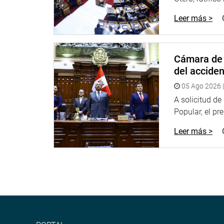
Leer más >
Cámara de 
del accide
05 Ago 2026 |
A solicitud d
Popular, el pr
Leer más >