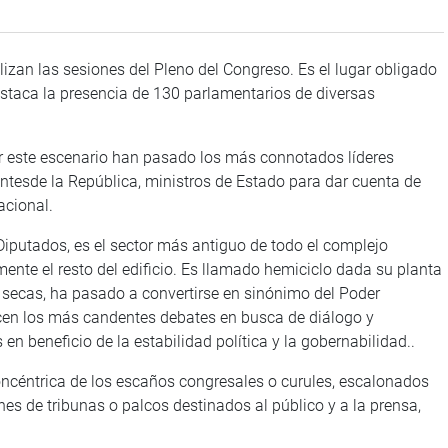
izan las sesiones del Pleno del Congreso. Es el lugar obligado
estaca la presencia de 130 parlamentarios de diversas
 Por este escenario han pasado los más connotados líderes
entesde la República, ministros de Estado para dar cuenta de
acional.
putados, es el sector más antiguo de todo el complejo
amente el resto del edificio. Es llamado hemiciclo dada su planta
a secas, ha pasado a convertirse en sinónimo del Poder
ucen los más candentes debates en busca de diálogo y
n beneficio de la estabilidad política y la gobernabilidad..
oncéntrica de los escaños congresales o curules, escalonados
denes de tribunas o palcos destinados al público y a la prensa,