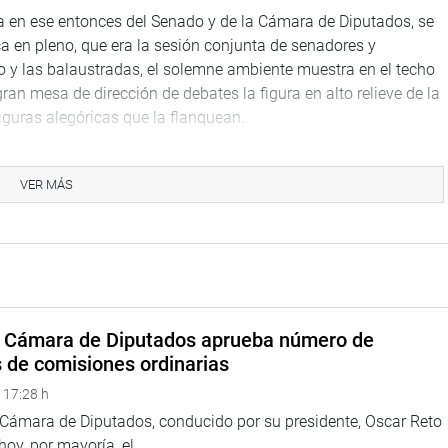
a en ese entonces del Senado y de la Cámara de Diputados, se
ca en pleno, que era la sesión conjunta de senadores y
o y las balaustradas, el solemne ambiente muestra en el techo
 gran mesa de dirección de debates la figura en alto relieve de la
iguras alegóricas que la flanquean.
VER MÁS
 la que se construyó un artístico vitral que representa al Sol
mejan unos medallones con cuatro términos latinos a modo de
 legisladores: ars, pax, jus, lex; vale decir, arte, paz, justicia
ública Peruana), verbus unitis, patria y justitia. (EPA).
a Cámara de Diputados aprueba número de
s de comisiones ordinarias
 17:28 h
a Cámara de Diputados, conducido por su presidente, Oscar Reto
 hoy, por mayoría, el...