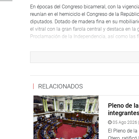
En épocas del Congreso bicameral, con la vigenci
reunían en el hemiciclo el Congreso de la Repúbli
diputados. Dotado de madera fina en su mobiliari
el vitral con la gran farola central y destaca en la
Proclamación de la Independencia, así como las f
LOS LIBETADORES
En el centro del hemiciclo se aprecia una farola en
irradiando sus luces hacia cuatro puntos que se
lema recordatorio e inspiración para el trabajo de los
y ley. Otros lemas rodean la base del domo: RP (Rep
RELACIONADOS
PRENSA CONGRESO
Pleno de l
integrante
05 Ago 2026 |
El Pleno de l
Otero, ratificó