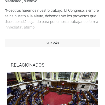
planteado”, subrayó.
“Nosotros haremos nuestro trabajo. El Congreso, siempre
se ha puesto a la altura, debemos ver los proyectos que
dice que está dejando para ponernos a trabajar de forma
inmediata”, afirmó.
Remarcó que tiene que haber una reforma del sistema
judicial lo más pronto posible. No hay necesidad,
VER MÁS
inclusive de tener que esperar el referéndum para decir
que ya el Consejo Nacional de la Magistratura, con dos
legislaturas y votos correspondientes, lo estamos
RELACIONADOS
solucionando.
Comentó que en el marco de la Constitución Política del
Perú, podemos ir dando muchos más leyes, de las que
ahora ha anunciado el presidente Martín Vizcarra, para
hacerlo muchos más ágil.
“Hay algunas normas que ya están aprobadas, como el