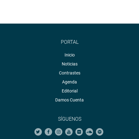
PRENSA CONGRESO
Puede encontrar más información en nuestra página web
y redes sociales.
PORTAL
Heraldo
:
goo.gl/Ty5Tto
Inicio
Portal:
http://www.congreso.gob.pe/
Noticias
Facebook:
https://goo.gl/s5t7XN
Contrastes
Twitter:
https://goo.gl/iMywRR
Agenda
YouTube:
https://goo.gl/VBXBNk
Editorial
Damos Cuenta
Radio:
goo.gl/hMwTg1
fotografia.congreso.gob.pe
SÍGUENOS