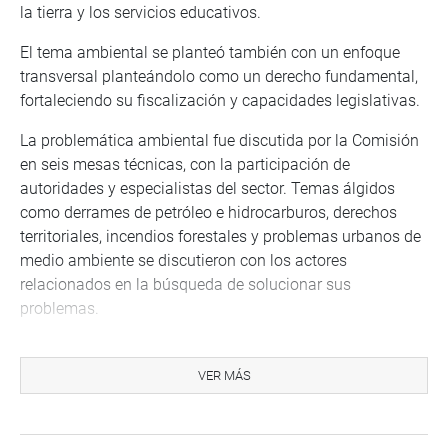
la tierra y los servicios educativos.
El tema ambiental se planteó también con un enfoque
transversal planteándolo como un derecho fundamental,
fortaleciendo su fiscalización y capacidades legislativas.
La problemática ambiental fue discutida por la Comisión
en seis mesas técnicas, con la participación de
autoridades y especialistas del sector. Temas álgidos
como derrames de petróleo e hidrocarburos, derechos
territoriales, incendios forestales y problemas urbanos de
medio ambiente se discutieron con los actores
relacionados en la búsqueda de solucionar sus
problemas.
Ley de Recursos Hídricos
VER MÁS
La Ley 30640, que modifica la Ley de Recursos Hídricos,
estableciéndole criterios técnicos para la identificación y
determinación de las cabeceras de cuenca, es una de las