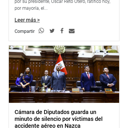
por su presidente, Oscar Reto Otero, ratificó hoy,
de ley para fortalecer la lucha contra el narcotráfico,
por mayoría, el...
promover el desarrollo alternativo y proteger a los
defensores ambientales y derechos humanos en la
Leer más >
Amazonía de nuestro país.
Compartir
Refirió que se han realizado 26 sesiones descentralizadas
en las regiones más afectadas por el tráfico ilícito de
drogas, ampliando su ámbito de acción a los
departamentos del Cusco, Huánuco, Junín, San Martín y
Puno, que inicialmente no estaban comprendidos en el
territorio jurisdiccional.
Durante la sesión, expuso el titular de la Dirección de
Articulación Territorial de Devida, José Moro Ventura,
quien solicitó un mayor presupuesto para el 2026 para
tener la posibilidad de realizar más inversiones para
contrarrestar las actividades ilícitas.
Cámara de Diputados guarda un
minuto de silencio por víctimas del
Hizo un informe detallado de los proyectos de desarrollo
accidente aéreo en Nazca