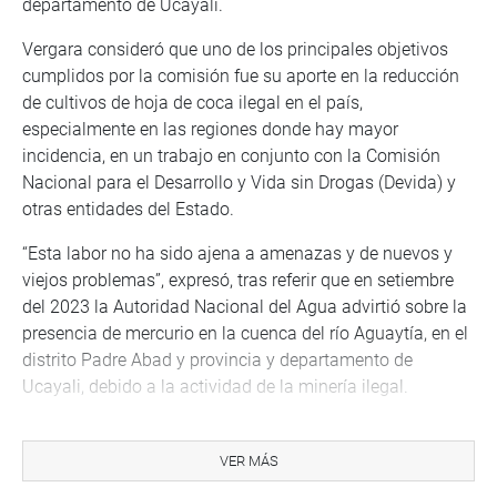
departamento de Ucayali.
Vergara consideró que uno de los principales objetivos
cumplidos por la comisión fue su aporte en la reducción
de cultivos de hoja de coca ilegal en el país,
especialmente en las regiones donde hay mayor
incidencia, en un trabajo en conjunto con la Comisión
Nacional para el Desarrollo y Vida sin Drogas (Devida) y
otras entidades del Estado.
“Esta labor no ha sido ajena a amenazas y de nuevos y
viejos problemas”, expresó, tras referir que en setiembre
del 2023 la Autoridad Nacional del Agua advirtió sobre la
presencia de mercurio en la cuenca del río Aguaytía, en el
distrito Padre Abad y provincia y departamento de
Ucayali, debido a la actividad de la minería ilegal.
“La advertencia fue archivada. Hoy, dos años después,
esa profecía se cumple con rudeza y ha regresado con
VER MÁS
más fuerza devastando ríos y bosques, con una minería