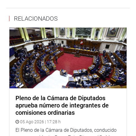
ilegal asociada a redes criminales y economías ilegales”,
indicó.
RELACIONADOS
“Ucayali, que ya era un frente prioritario contra las drogas,
enfrenta ahora un fenómeno multicrimen que demanda
una respuesta más contundente. Hay que entender que,
así como el crimen se asocia para delinquir, así se tiene
que trabajar en contra de ellos para hacerle frente”,
sostuvo.
Destacó la importancia del trabajo de Devida y de la
comisión, porque no solo combate el narcotráfico, sino
que construye alternativas de vida digna para miles de
familias, protegen nuestros bosques, poblados, ríos y
Pleno de la Cámara de Diputados
suelos, y defiende la soberanía de las tierras en contra de
aprueba número de integrantes de
organizaciones ilegales, en lo que constituye un trabajo
comisiones ordinarias
de largo aliento.
05 Ago 2026 | 17:28 h
Vergara Mendoza informó que durante su gestión al
El Pleno de la Cámara de Diputados, conducido
frente del grupo de trabajo, se impulsaron siete proyectos