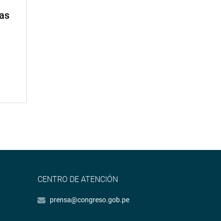
mas
CENTRO DE ATENCIÓN
prensa@congreso.gob.pe