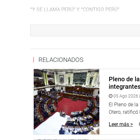
“Y SE LLAMA PERÚ” Y “CONTIGO PERÚ”
También, a solicitud del legislador Petrozzi, se a
nacional la declaratoria de Patrimonio Cultural de
musicales “Y se llama Perú” y “Contigo Perú”, de 
temas emblemáticos del cancionero nacional que h
afroperuana, así como de la identidad nacional.
RELACIONADOS
El legislador sostuvo que “Y se llama Perú” y “Co
del país porque unifican en una sola idea al pueblo
Pleno de l
contigo Peru…”, logró que todos nos sintamos part
integrante
SITIO ARQUEOLÓGICO PILA PUNTA
05 Ago 2026 |
Cultura y Patrimonio, del mismo modo, aprobó el 
El Pleno de l
protección. Investigación, defensa y conservació
Otero, ratificó
ubicado en el distrito de Pararín, provincia de R
Leer más >
COLEGIOS BENEMÉRITOS DE LA REPÚBLICA