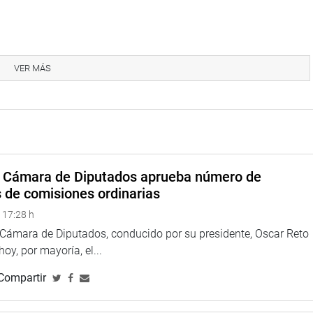
probó el proyecto de Ley (Nº 2552) que declara de interés
 la Nación, en el rubro inmaterial, a las composiciones
VER MÁS
la autoría del maestro Augusto Polo Campos, por constituir
an contribuido al desarrollo de nuestra música criolla y
ntigo Perú”, pueden considerarse como los himnos espirituales
 peruano: “Unida la costa, unida la sierra, unida la selva,
a Cámara de Diputados aprueba número de
e de un solo proyecto de país, explicó.
s de comisiones ordinarias
 17:28 h
Proyecto de Ley 2568 que declara de interés nacional la
a Cámara de Diputados, conducido por su presidente, Oscar Reto
n del sitio arqueológico monumental denominado Pila Punta,
 hoy, por mayoría, el...
ecuay, departamento de Ancash.
Compartir