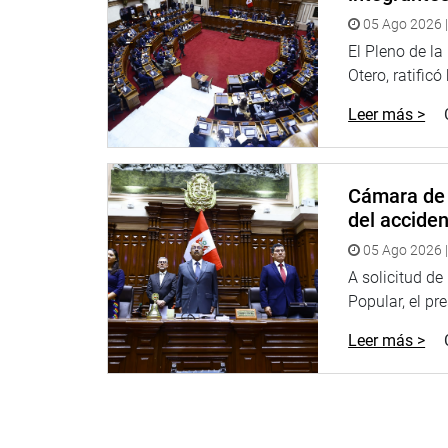
05 Ago 2026 |
El Pleno de l
Otero, ratificó
Leer más >
Cámara de 
del accide
05 Ago 2026 |
A solicitud d
Popular, el pr
Leer más >