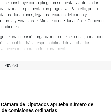
ad se constituye como pliego presupuestal y autoriza las
rantizar su implementación progresiva. Para ello, podrá
dados, donaciones, legados, recursos del canon y
onomía y Finanzas, el Ministerio de Educación, el Gobierno
spondientes.
argo de una comisión organizadora que será designada por el
ión, la cual tendrá la responsabilidad de aprobar los
iva necesarios para su funcionamiento.
ey 6844/2023-CR, 10874/2024-CR, 12694/2025-CR y
amplia mayoría en el Pleno del Congreso el pasado 14 de mayo.
VER MÁS
TUCIONAL
a Cámara de Diputados aprueba número de
s de comisiones ordinarias