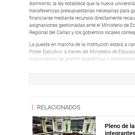
Asimismo, la ley establece que la nueva universid
transferencias presupuestarias necesarias para ga
financiarse mediante recursos directamente recau
asignaciones gestionadas ante el Ministerio de Ec
Regional del Callao y los gobiernos locales corre
La puesta en marcha de la institución estará a c
Poder Ejecutivo, a través del Ministerio de Educac
instrumentos de gestión académica y administrat
La Ley 32626 tiene origen en los proyectos de l
12772/2024-CR, entre otros, y fue aprobada por 
OFICINA DE COMUNICACIONES E IMAGEN INSTI
RELACIONADOS
Pleno de l
integrante