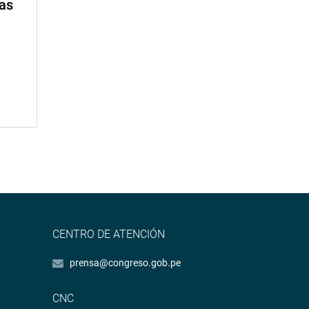
mas
CENTRO DE ATENCIÓN
prensa@congreso.gob.pe
CNC