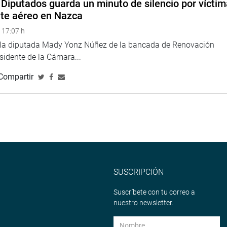
Diputados guarda un minuto de silencio por vícti
nte aéreo en Nazca
 17:07 h
e la diputada Mady Yonz Núñez de la bancada de Renovación
esidente de la Cámara...
Compartir
SUSCRIPCIÓN
Suscríbete con tu correo a
nuestro newsletter.