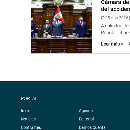
Cámara de 
del accide
05 Ago 2026 |
A solicitud d
Popular, el pr
Leer más >
PORTAL
Inicio
Agenda
Noticias
Editorial
Contrastes
Damos Cuenta