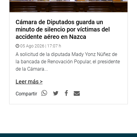
Facebook:
https://www.facebook.com/congresoperu
Twitter:
https://twitter.com/congresoperu
Cámara de Diputados guarda un
Youtube:
http://www.youtube.com/congresoperu
minuto de silencio por víctimas del
accidente aéreo en Nazca
05 Ago 2026 | 17:07 h
Soundcloud:
https://soundcloud.com/radiocongreso
A solicitud de la diputada Mady Yonz Núñez de
la bancada de Renovación Popular, el presidente
de la Cámara...
‘No hay voluntad para luchar contra la corrupción’
Leer más >
Compartir