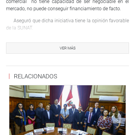
comercial no tiene capacidad de ser negociable en el
mercado, no puede conseguir financiamiento de facto.
Aseguró que dicha iniciativa tiene la opinión favorable
de la SUNAT.
La congresista Marisa Glave pidió que se escuche la
opinión de las Mypes. Dijo que «necesitamos tener la
VER MÁS
información correspondiente para evitar suspicacias».
RELACIONADOS
CENTRO DE NOTICIAS
PRENSA-CONGRESO 22-06-19
Puede encontrar más información en nuestra página web
y redes sociales.