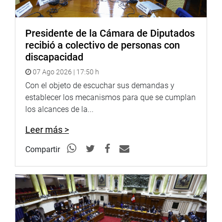
Presidente de la Cámara de Diputados
Heraldo
:
goo.gl/Ty5Tto
recibió a colectivo de personas con
discapacidad
Portal:
http://www.congreso.gob.pe/
07 Ago 2026 | 17:50 h
Facebook:
https://goo.gl/s5t7XN
Con el objeto de escuchar sus demandas y
Twitter:
establecer los mecanismos para que se cumplan
https://goo.gl/iMywRR
YouTube:
los alcances de la...
https://goo.gl/VBXBNk
Radio:
Leer más >
goo.gl/hMwTg1
fotografia.congreso.gob.pe
Compartir