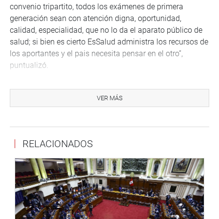
convenio tripartito, todos los exámenes de primera
generación sean con atención digna, oportunidad,
calidad, especialidad, que no lo da el aparato público de
salud; si bien es cierto EsSalud administra los recursos de
los aportantes y el pais necesita pensar en el otro”,
puntualizó.
La congresista también afirmó que se debe analizar el
costo beneficio de cada institución, y hacer una
VER MÁS
ponderación de derechos. “El Ministerio Público tiene
menos recursos que el Ministerio de la Mujer, cuando
hicimos las mesas de trabajo concluimos que se debe
RELACIONADOS
hablar en un solo código para que haya celeridad.
Identificamos que el ministerio de la mujer tienen muchos
recursos en el engranaje para acceder a justicia y no
capitalizan el aprendizaje, por lo que debería haber un
mayor nivel de intervención, transparentar los costos,
cuántos recursos son usados durante el proceso, en lo
financiero y lo humano”, finalizó no sin antes resaltar que