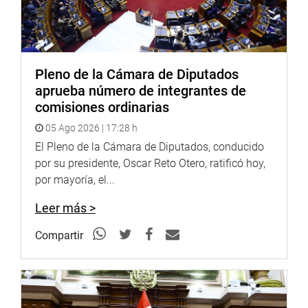
convocará una siguiente reunión para el 12 de julio en la
que espera se presenten los ministros de los sectores
involucrados.. (MCGH)
PRENSA CONGRESO 04-07-18
Pleno de la Cámara de Diputados
aprueba número de integrantes de
Puede encontrar más información en nuestra página web
comisiones ordinarias
y redes sociales.
05 Ago 2026 | 17:28 h
Heraldo
:
goo.gl/Ty5Tto
El Pleno de la Cámara de Diputados, conducido
por su presidente, Oscar Reto Otero, ratificó hoy,
Portal:
http://www.congreso.gob.pe/
por mayoría, el...
Facebook:
https://goo.gl/s5t7XN
Leer más >
Twitter:
https://goo.gl/iMywRR
Compartir
YouTube:
https://goo.gl/VBXBNk
Radio:
goo.gl/hMwTg1
fotografia.congreso.gob.pe