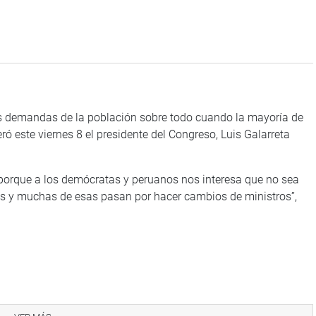
s demandas de la población sobre todo cuando la mayoría de
ó este viernes 8 el presidente del Congreso, Luis Galarreta
 porque a los demócratas y peruanos nos interesa que no sea
cas y muchas de esas pasan por hacer cambios de ministros”,
que el próximo 11 de setiembre, un día antes de celebrar el
Abimael Guzmán, algunos terroristas salgan libres tras cumplir