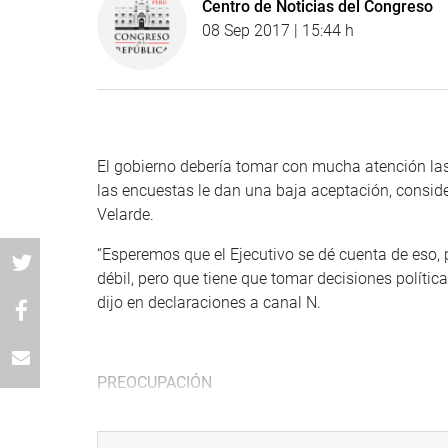
Centro de Noticias del Congreso
08 Sep 2017 | 15:44 h
El gobierno debería tomar con mucha atención la
las encuestas le dan una baja aceptación, consider
Velarde.
“Esperemos que el Ejecutivo se dé cuenta de eso,
débil, pero que tiene que tomar decisiones políti
dijo en declaraciones a canal N.
PREOCUPACIÓN
El titular del Parlamento dijo que le preocupa 
25 aniversario de la captura del líder senderista 