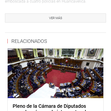
emboscada a cuatro policías en Huancavelica.
VER MÁS
“He conversado con generales para preguntarles cómo
terminar con esta lacra en el VRAEM y la respuesta es
muy sencilla. Quienes ven a sus camaradas de armas
enjuiciados durante años, acudiendo en bastón y sillas de
RELACIONADOS
ruedas a los juzgados, por haber matado terroristas en
combate en los años ‘90, no quieren terminar como ellos.
Eso los desanima y desalienta”, expresó.
El titular del Legislativo dijo que la democracia no puede
ser “boba” y tiene que defenderse con las herramientas
que la ley le permite, entre ellas, la Inteligencia. “Esto (el
reciente asesinato de los policías en el VRAEM) no debe
quedar impune porque sería un pésimo mensaje a
Pleno de la Cámara de Diputados
nuestras fuerzas armadas y policiales que defienden a los