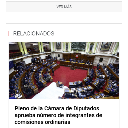
actividades y reuniones de trabajo que se vienen
VER MÁS
realizando junto a los ronderos con diversas autoridades
del Poder Ejecutivo y Judicial, con la finalidad de buscar
consensos y aportes que ayuden a mejorar la situación
RELACIONADOS
legal y organizativa de los ronderos del Perú.
El parlamentario Wilmer Aguilar coincidió en la
información y solicitó que se apoye desde el Parlamento
para aprobar las iniciativas de ley presentadas para
mejorar la labor de las rondas campesinas.
“Desde ayer venimos acompañando y sosteniendo una
serie de reuniones con diversos ministros de Estado,
funcionarios del Poder Ejecutivo, Pode Judicial y con el
Presidente de la República, con la finalidad de mejorar el
estatus legal y organizacional de estos hombres y
Pleno de la Cámara de Diputados
mujeres que trabajan gratuitamente por su comunidad,
aprueba número de integrantes de
administrando justicia entre otra labores sociales”, refirió
comisiones ordinarias
el congresista Gino Costa.