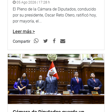
05 Ago 2026 | 17:28 h
Al término de la reunión, el presidente del Congreso, Luis
El Pleno de la Cámara de Diputados, conducido
Galarreta, reiteró su saludo y reconocimiento por el
por su presidente, Oscar Reto Otero, ratificó hoy,
trabajo que realizan los ronderos y señaló que el
por mayoría, el...
Parlamento tiene la disposición de apoyar los pedidos
realizados por los delegados asistentes.
Leer más >
“Vamos a apoyar lo que nos corresponde desde el
Compartir
Parlamento y sería bueno abrir el debate, dar aportes y
mejorar las iniciativas de ley presentadas por diversos
congresistas en relacionados con los ronderos. Espero se
pueda realizar dos o tres audiencias públicas que
permitan llegar a nuevos objetivos. Desde el Congreso
vamos a apoyar para que esto se haga viable”, manifestó
el titular del Congreso.
También refirió que este tema es parte de un debate que
permitirá abrir la discusión. Saludó la iniciativa de los
legisladores Wilmer Aguilar y Gino Costa, quienes hicieron
posible las reuniones de trabajo con diversos