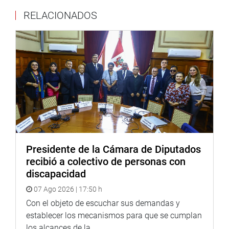
proyecto. Similar posición tuvo el congresista Víctor
RELACIONADOS
García Belaunde (AP), quien expresó que apoyarán la
iniciativa. Dijo que es un proyecto adecuado porque
ayudará a fortalecer el sistema.
Mercedes Aráoz aclaró que la norma está dirigida
solo a las Cajas Municipales de Ahorro y Crédito, no a las
cooperativas. Puesto al voto, se aprobó con 90 votos.
Hubo 8 en contra y una abstención. Se le exoneró de
segunda votación con 85 votos.
Previamente, el Pleno –conducido por la titular del
Parlamento, Luz Salgado- aprobó por unanimidad (95
Presidente de la Cámara de Diputados
votos) el proyecto de Resolución Legislativa 313 que
recibió a colectivo de personas con
aprueba el Acuerdo sobre medidas del Estado rector para
discapacidad
prevenir, desalentar y eliminar la pesca ilegal no
07 Ago 2026 | 17:50 h
declarada y no reglamentada, que se adoptó en la
conferencia de la FAO en noviembre de 2009.
Con el objeto de escuchar sus demandas y
establecer los mecanismos para que se cumplan
El presidente de la comisión de Relaciones Exteriores,
los alcances de la...