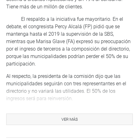
Tiene más de un millón de clientes.
El respaldo a la iniciativa fue mayoritario. En el
debate, el congresista Percy Alcalá (FP) pidió que se
mantenga hasta el 2019 la supervisión de la SBS,
mientras que Marisa Glave (FA) expresó su preocupación
por el ingreso de terceros a la composición del directorio,
porque las municipalidades podrían perder el 50% de su
participación.
Al respecto, la presidenta de la comisión dijo que las
municipalidades seguirán con tres representantes en el
directorio y no variará las utilidades. El 50% de los
ingresos será para reinversión.
Gloria Montenegro (APP), por su parte, expresó que
las Cajas Municipales contribuyen a la descentralización
VER MÁS
financiera del país y llegan a zonas donde no llegan otras
entidades. Anunció que su bancada respaldaría el