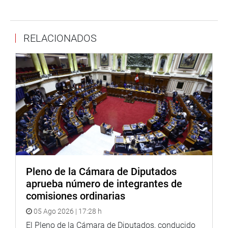
ejemplo del compromiso de los congresistas en favor de
las víctimas del flagelo terrorista y recordó a la
desaparecida dirigente social, María Elena Moyano, «cuyo
RELACIONADOS
sacrificio recordamos todos y cuyo legado lo asume ella
ejemplarmente y con la vehemencia de las luchadoras
sociales que nunca se rinden”.
OFICINA DE COMUNICACIONES
Pleno de la Cámara de Diputados
aprueba número de integrantes de
comisiones ordinarias
05 Ago 2026 | 17:28 h
El Pleno de la Cámara de Diputados, conducido