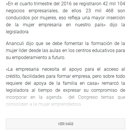
«En el cuarto trimestre del 2016 se registraron 42 mil 104
negocios empresariales, de ellos 23 mil 468 son
conducidos por mujeres, eso refleja una mayor inserción
de la mujer empresaria en nuestro país» dijo la
legisladora
Ananculi dijo que se debe fomentar la formación de la
mujer líder desde las aulas en los centros educativos para
su empoderamiento a futuro.
«La empresaria necesita el apoyo para el acceso al
crédito, facilidades para formar empresa, pero sobre todo
requiere del apoya de la familia en casa» remarcó la
legisladora al tiempo de expresar su compromiso de
incorporar en la agenda del Congreso temas que
consoliden a la mujer emprendedora.
En el evento participó la viceministra de la mujer, Silvia
Loli, quien hizo una análisis de cómo ha ido
VER MÁS
evolucionando la figura de la mujer emprendedora frente