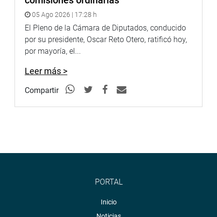
comisiones ordinarias
05 Ago 2026 | 17:28 h
El Pleno de la Cámara de Diputados, conducido
Heraldo
:
goo.gl/Ty5Tto
por su presidente, Oscar Reto Otero, ratificó hoy,
por mayoría, el...
Portal:
http://www.congreso.gob.pe/
Leer más >
Facebook:
https://goo.gl/s5t7XN
Compartir
Twitter:
https://goo.gl/iMywRR
YouTube:
https://goo.gl/VBXBNk
Radio:
goo.gl/hMwTg1
fotografia.congreso.gob.pe
PORTAL
Inicio
Noticias