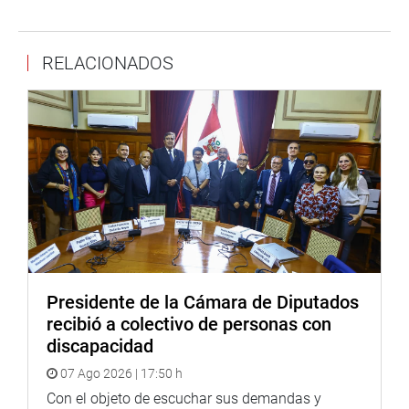
a una sociedad donde se impone el machismo y se
vulneran los derechos de la mujer.
RELACIONADOS
“La mujer siempre ha estado sometida al hombre, para
poder trabajar, para tomar decisiones, para el acceso a
créditos que les permita iniciar un emprendimiento y
hasta para decidir dónde tiene que vivir la familia.
Tenemos un Código Civil que lo permite y que se debe
cambiar. Necesitamos leyes, dar ideas y valores que
aporten más en este país y que permitan que se vaya
eliminando el machismo en nuestra sociedad”, remarcó la
viceministra.
También participó en el foro la doctora Ruth Guzmán
Presidente de la Cámara de Diputados
Maguiño empresaria exitosa quien contó su experiencia
recibió a colectivo de personas con
personal en sus inicios como empresaria en nuestros país
discapacidad
y como consiguió conquistar el mercado extranjero a
07 Ago 2026 | 17:50 h
manera de motivación para las mujeres emprendedoras
asistentes al evento.
Con el objeto de escuchar sus demandas y