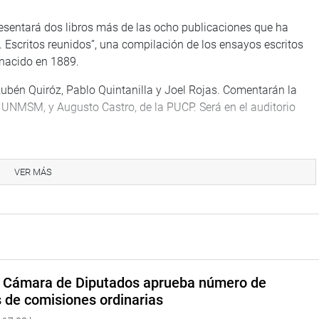
presentará dos libros más de las ocho publicaciones que ha
. Escritos reunidos”, una compilación de los ensayos escritos
, nacido en 1889.
Rubén Quiróz, Pablo Quintanilla y Joel Rojas. Comentarán la
la UNMSM, y Augusto Castro, de la PUCP. Será en el auditorio
os de la feria, se presentará el libro de fotografías “Nunca más.
el reportero gráfico del semanario Caretas, Oscar Medrano. Los
VER MÁS
s de trabajo, en algún momento, de Medrano: Gustavo Gorriti,
na web y redes sociales.
a Cámara de Diputados aprueba número de
s de comisiones ordinarias