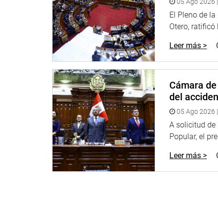
05 Ago 2026 |
Youtube: www.youtube.com/congresoperu
El Pleno de l
Soundcloud: www.soundcloud.com/radiocongres
Otero, ratificó
Leer más >
Cámara de 
del accide
05 Ago 2026 |
A solicitud d
Popular, el pr
Leer más >