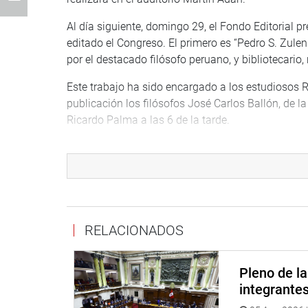
Al día siguiente, domingo 29, el Fondo Editorial 
editado el Congreso. El primero es “Pedro S. Zulen
por el destacado filósofo peruano, y bibliotecario
Este trabajo ha sido encargado a los estudiosos 
publicación los filósofos José Carlos Ballón, de 
Ricardo Palma a las 6 de la tarde.
A las 8 de la noche, en el auditorio Antonio Cisner
Los años de crueldad: el terrorismo en el Perú”, d
comentarios lo harán los periodistas y compañero
Raúl Vargas y Marco Zileri, director de la revista.
PRENSA CONGRESO
RELACIONADOS
Puede encontrar más información en nuestra pági
www.congreso.gob.pe
Pleno de l
Facebook: www.facebook.com/congresoperu
integrante
Twitter: www.twitter.com/congresoperu