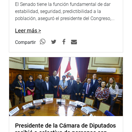
El Senado tiene la función fundamental de dar
nuestra historia y por qué la democracia se tiene que
estabilidad, seguridad, predictibilidad a la
mantener para que nunca más vuelvan esas épocas
población, aseguró el presidente del Congreso,...
donde uno salía de su casa y quizá podía no regresar”,
aseguró Guerra García.
Leer más >
La presentación contó con la participación de alumnos de
Compartir
diversos colegios de la capital y el coro de la orquesta
sinfónica de la Municipalidad Distrital de Chancay
quienes entonaron el Himno Nacional del Perú.
OFICINA DE COMUNICACIONES
Presidente de la Cámara de Diputados