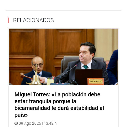
Primera vicepresidencia del Congreso de la República
Martha Moyano participa en la presentación del libro
«Constitución Política del Perú para escolares», organizado
RELACIONADOS
por su despacho. Con la participación del congresista
Hernando Guerra García; jefa del Fondo Editorial del Perú,
Milagros Takayama Jimenez y de alumnos de distintos
colegios.
“Queremos que la Constitución llegue a los escolares. Es
por ello, que se hizo en un estilo comic. Espero lo puedan
leer y debatir entre ustedes. A los profesores, espero
puedan orientar a sus alumnos en la trascendencia de su
significado”, agregó Moyano Delgado.
Finalmente, el presidente de la Comisión de Constitución
Miguel Torres: «La población debe
y Reglamento, Hernando Guerra García (FP), manifestó
estar tranquila porque la
que para asegurar la democracia y poder elegir a nuestros
bicameralidad le dará estabilidad al
representantes es prioritario contar con una Carta Magna.
país»
“Cuando en un país no hay Constitución, no hay reglas y
09 Ago 2026 | 13:42 h
no nos entendemos. Este texto les permitirá conocer