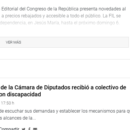
 Editorial del Congreso de la República presenta novedades al
, a precios rebajados y accesible a todo el público. La FIL se
Independencia, en Jesús María, hasta el próximo domingo 6.
mado la presentación de ocho libros de interés nacional durante
VER MÁS
reso de la República presentó cuatro títulos: uno perteneciente
ez titulado «Aladino o vida y obra de Juan Santos Chocano»
o Vargas titulado «Mercedes Cabello de Carbonera. Artículos
d. Perú 1750-1870. Lenguajes de la República y la
de la Cámara de Diputados recibió a colectivo de
e Losada y Marcel Velásquez Castro y, finalmente,
on discapacidad
güero (1904-1919), de Víctor Samuel Rivera. (JSR)
 17:50 h
 de escuchar sus demandas y establecer los mecanismos para 
 alcances de la...
Compartir