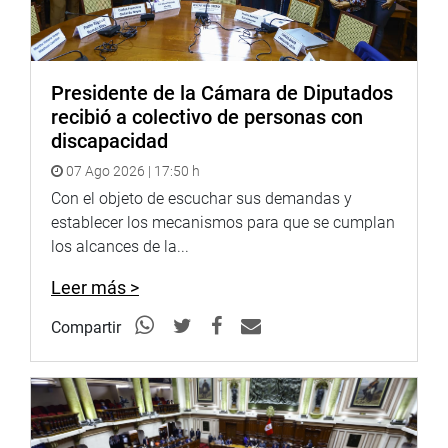
Presidente de la Cámara de Diputados
recibió a colectivo de personas con
discapacidad
07 Ago 2026 | 17:50 h
Con el objeto de escuchar sus demandas y
establecer los mecanismos para que se cumplan
La ceremonia contó con los comentarios del arquitecto
los alcances de la...
Reinhard Agustín Burneo, quien sostuvo que el libro,
además de ofrecer “una explicación definitiva y
Leer más >
contundente sobre los orígenes” de los nombres de las
calles, “nos habla de la formación del carácter de cada
Compartir
calle, y por ende, del carácter de la formación de la
ciudad”.
En otro momento, el historiador José de la Puente Brunke
felicitó a Juan Guillermo Lohmann por la obra y destacó