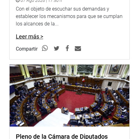
07 Ago 2026 | 17:50 h
Cabe destacar que, como parte de este proyecto orientado
a sensibilizar tanto a servidores públicos como a la
Con el objeto de escuchar sus demandas y
sociedad, el Fondo Editorial publicará en los próximos
establecer los mecanismos para que se cumplan
meses un libro homónimo que recopilará las
los alcances de la...
exposiciones de los especialistas y los aportes brindados
Leer más >
por el público participante.
Compartir
OFICINA DE COMUNICACIONES E IMAGEN
INSTITUCIONAL
Pleno de la Cámara de Diputados