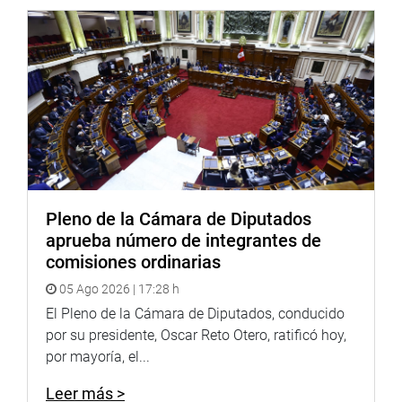
acordaron en una sesión conjunta descentralizada
concordar con el fomento de una política pública de
promoción y desarrollo de parques industriales en el
marco de la normatividad vigente.
También acordaron proponer el apoyo a la micro y
pequeña empresa para generar acceso a los mercados
nacionales e internacionales, así como0 a los mercados
en las compras estatales.
Pleno de la Cámara de Diputados
Del mismo modo, afirmaron su compromiso en el
aprueba número de integrantes de
fomento del desarrollo asociativo para la búsqueda de la
comisiones ordinarias
competitividad y la reducción de la brecha tecnológica.
05 Ago 2026 | 17:28 h
Reafirmaron el compromiso de las dos comisiones del
El Pleno de la Cámara de Diputados, conducido
Congreso en la búsqueda de mejorar el marco legislativo
por su presidente, Oscar Reto Otero, ratificó hoy,
para lograr la competitividad y desarrollo de la micro y
por mayoría, el...
pequeña empresa en coordinación con el sector
Producción.(EPA)
Leer más >