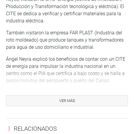
Producción y Transformación tecnológica y eléctrica). El
CITE se dedica a verificar y certificar materiales para la
industria eléctrica.
También visitaron la empresa FAR PLAST (Industria del
roto moldeado) que produce tanques y transformadores
para agua de uso domiciliario e industrial.
Ángel Neyra explicó los beneficios de contar con un CITE
de energía para impulsar la industria nacional en un
centro como el PIA que certifica a bajo costo y se halla a
pocos minutos del aeropuerto y puerto del Callao.
DECLARACIÓN DE ANCÓN
VER MÁS
Los presidentes de las Comisiones de Producción, Micro y
Pequeña Empresa y Cooperativas, Ángel Neyra (FP) y de
Ciencia, Innovación y Tecnología, Carlos Ticlla (FP), junto
con el ministro de Producción Raúl Pérez- Reyes Espejo,
RELACIONADOS
firmaron esta tarde “La Declaración de Ancón”, en la que