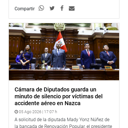
PRENSA-CONGRESO
Compartir
Puede encontrar más información en nuestra página web
y redes sociales.
Heraldo
:
goo.gl/Ty5Tto
Portal:
http://www.congreso.gob.pe/
Facebook:
https://goo.gl/s5t7XN
Twitter:
https://goo.gl/iMywRR
YouTube:
https://goo.gl/VBXBNk
Cámara de Diputados guarda un
minuto de silencio por víctimas del
Radio:
goo.gl/hMwTg1
accidente aéreo en Nazca
fotografia.congreso.gob.pe
05 Ago 2026 | 17:07 h
A solicitud de la diputada Mady Yonz Núñez de
la bancada de Renovación Popular, el presidente