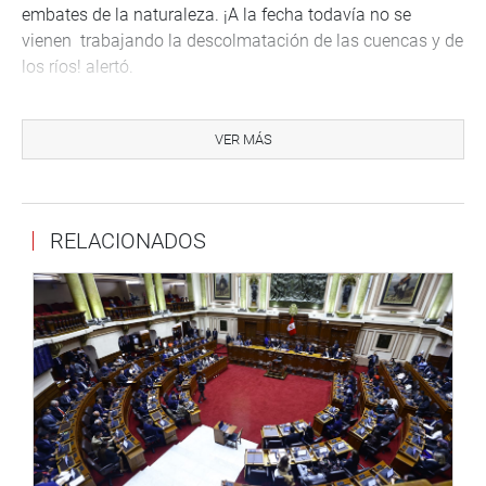
embates de la naturaleza. ¡A la fecha todavía no se
vienen trabajando la descolmatación de las cuencas y de
los ríos! alertó.
«Este es el inicio -anunció el congresista Albrecht- de un
trabajo de fiscalización y de control porque hay que
VER MÁS
garantizar a los ciudadanos damnificados que tiene que
existir un verdadero nivel de reconstrucción. ¡Son 25 mil
millones de soles que se van a utilizar para la
RELACIONADOS
reconstrucción!»
Su colega y presidente de la Comisión de Producción,
Micro y Pequeña Empresa y Cooperativas del Congreso,
Freddy Sarmiento (FP) coincidió con su colega chalaco y
aseveró que luego de escuchar la exposición del jefe de la
Autoridad para la Reconstrucción con Cambios
«solamente existen estudios para mitigar la venida de los
ríos, por ejemplo, cuando apenas faltan pocos meses
para las lluvias de fin de año. Ahí tenemos que trabajar