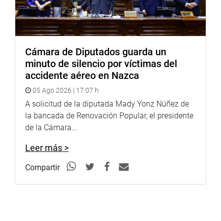
la rehabilitación de vías, puentes e infraestructura fisica.
(JSR)
PRENSA CONGRESO 03-10-17
Cámara de Diputados guarda un
Puede encontrar más información en nuestra página web
minuto de silencio por víctimas del
y redes sociales.
accidente aéreo en Nazca
http://www.congreso.gob.pe/
05 Ago 2026 | 17:07 h
Facebook:
A solicitud de la diputada Mady Yonz Núñez de
https://www.facebook.com/congresodelarepublicadelperu?
la bancada de Renovación Popular, el presidente
fref=ts
de la Cámara...
Twitter:
https://twitter.com/congresoperu
<
https://twitter.com/congresoperu
>
Leer más >
Youtube:
http://www.youtube.com/congresoperu
Compartir
<
http://www.youtube.com/congresoperu
>
Soundcloud:
https://soundcloud.com/radiocongreso
<
https://soundcloud.com/radiocongreso
>
Sistema de Archivo Fotográfico (SAF):
http://www4.congreso.gob.pe/fotografia.asp