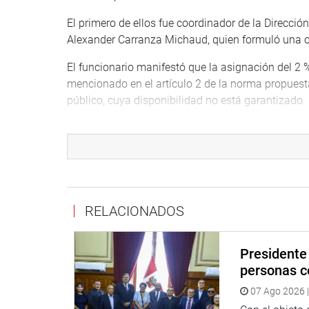
El primero de ellos fue coordinador de la Direcci
Alexander Carranza Michaud, quien formuló una ob
El funcionario manifestó que la asignación del 2 % 
mencionado en el artículo 2 de la norma propuest
público, cuya disponibilidad no está garantizado.
El impacto en el presupuesto público de esta propue
presupuesto de los siguientes años y por ello, ind
beneficio para definir si las entidades públicas e
La funcionaria de Gestión Fiscal de los Recurso
observación al último párrafo del artículo 4, que 
RELACIONADOS
presentación de los documentos de gestión instituc
Informático para el Registro Centralizado de Planil
Presidente 
El artículo en mención brinda esta prerrogativa a
personas c
Órganos de Control Institucional, establecido en 
07 Ago 2026 |
funcionaria los documentos de gestión institucio