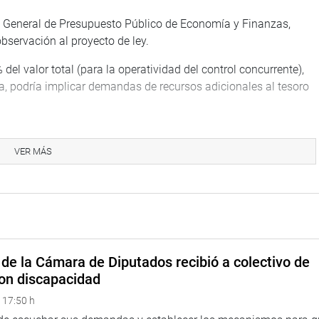
ón General de Presupuesto Público de Economía y Finanzas,
servación al proyecto de ley.
del valor total (para la operatividad del control concurrente),
a, podría implicar demandas de recursos adicionales al tesoro
sta, señaló, podría incidir en la sostenibilidad del
icó, es importante y necesario que exista un análisis costo-
VER MÁS
stán en condiciones de destinar estos recursos.
s Humanos del MEF, Rosa Herrera López, también planteó una
exceptúa a la Contraloría General de la República (CGR) de la
ional para la actualización de los registros en el Aplicativo
las.
de la Cámara de Diputados recibió a colectivo de
 la CGR durante el proceso de incorporación progresiva de los
on discapacidad
la tercera disposición complementarias de la Ley 30742. Para la
 17:50 h
nal son importantes en la medida que forman parte del cuadro