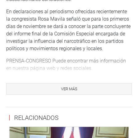
En declaraciones al periodismo ofrecidas recientemente
la congresista Rosa Mavila señaló que para los primeros
días de noviembre se dará a conocer la parte concluyente
del informe final de la Comisión Especial encargada de
investigar la influencia del narcotráfico en los partidos
políticos y movimientos regionales y locales.
PRENSA-CONGRESO Puede encontrar más información
en nuestra página web y redes sociales.
http://www.congreso.gob.pe/
Facebook:
https://www.facebook.com/congresodelarepublicadelperu?
VER MÁS
fref=ts
<
https://www.facebook.com/congresodelarepublicadelperu?
fref=ts
> Twitter:
https://twitter.com/congresoperu
RELACIONADOS
<
https://twitter.com/congresoperu
> Youtube:
http://www.youtube.com/congresoperu
<
http://www.youtube.com/congresoperu
>