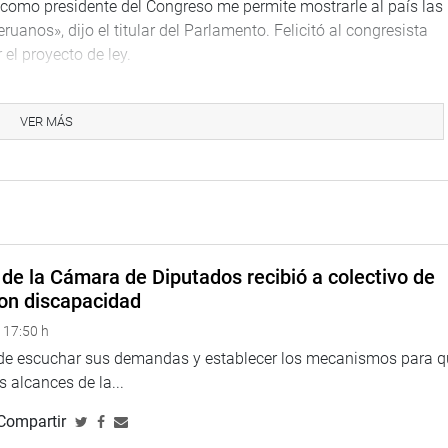
 presidente del Congreso me permite mostrarle al país las
nos», dijo el titular del Parlamento. Felicitó al congresista
el proyecto de ley.
l poder convencer a 129 colegas de la importancia de
 que sufren enfermedades terribles, oncológicas y no
VER MÁS
 dedicación y tu compromiso con la salud”, le dijo Salaverry a
s al Poder Ejecutivo para las políticas públicas. “Nosotros
os a las regiones nos piden hacer obras, hospitales, postas de
ongresistas, no podemos construir y que lo que sí podemos hacer
de la Cámara de Diputados recibió a colectivo de
 las herramientas para ejecutar las políticas públicas, en este
on discapacidad
 17:50 h
 del proyecto, dijo que es un día muy importante – por la
 de escuchar sus demandas y establecer los mecanismos para 
ció no solo en su despacho, sino en base a la realidad que se da
 alcances de la...
Compartir
er obras podemos hacer muchas cosas buenas para la