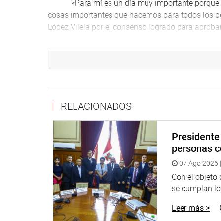
«Para mí es un día muy importante porque como
cosas importantes que hacemos para todos los perua
López Vilela por el consenso logrado para aprobar 
“No es fácil sacar adelante una ley, no es fáci
preocuparse por nuestros niños y adultos mayores
oncológicas. Esta ley es producto de tu esfuerzo y
López Vilela.
Señaló ue el Parlamento otorga las herramienta
RELACIONADOS
no podemos tener iniciativa de gasto. Cuando vam
salud y es difícil explicarles que nosotros, los c
Presidente 
es impulsar normas que permitan al Ejecutivo tener
personas c
caso de salud”, remarcó.
07 Ago 2026 |
Por su parte, el congresista López Vilela, autor
Con el objeto
firma de la autógrafa- y que el proyecto de ley na
se cumplan los
en todo el país.
Leer más >
«Aunque no tenemos el presupuesto para hac