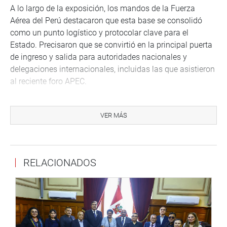
A lo largo de la exposición, los mandos de la Fuerza
Aérea del Perú destacaron que esta base se consolidó
como un punto logístico y protocolar clave para el
Estado. Precisaron que se convirtió en la principal puerta
de ingreso y salida para autoridades nacionales y
delegaciones internacionales, incluidas las que asistieron
al reciente foro APEC.
Además, señalaron que el espacio brinda servicios
coordinados con Aduanas, Migraciones, Sucamec y otras
VER MÁS
entidades, así como facilidades para el retorno de
ciudadanos repatriados.
Ante la consulta por el avión Spartan, Rospigliosi resaltó
RELACIONADOS
el carácter multifuncional de esta aeronave. “Es un avión
que tiene propósitos civiles y militares. Puede transportar
heridos y personas enfermas, y también puede servir para
apagar incendios. Como se ha visto afuera, hay una caja
que puede llevar varios miles de litros de agua para