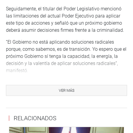
Seguidamente, el titular del Poder Legislativo mencionó
las limitaciones del actual Poder Ejecutivo para aplicar
este tipo de acciones y señaló que un próximo gobierno
deberá asumir decisiones firmes frente a la criminalidad.
“El Gobierno no está aplicando soluciones radicales
porque, como sabemos, es de transición. Yo espero que el
próximo Gobierno sí tenga la capacidad, la energía, la
decisión y la valentía de aplicar soluciones radicales”,
manifestó.
Asimismo, Rospigliosi indicó que, si bien el Ejecutivo debe
actuar dentro de sus posibilidades, la situación exige
VER MÁS
medidas extraordinarias. “Yo creo que el Gobierno debe
hacer lo que pueda hacer, pero se requieren cosas como
redadas masivas; hay que tener prisiones provisionales
RELACIONADOS
para meter a la gente que cae en esas redadas masivas”,
señaló.