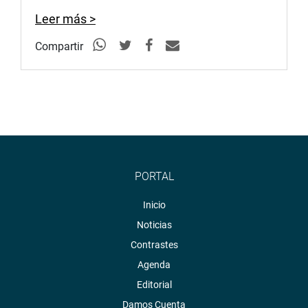
Son proyectos referidos a materias económicas”, reiteró.
Leer más >
OFICINA DE COMUNICACIONES E IMAGEN
Compartir
INSTITUCIONAL
PORTAL
Inicio
Noticias
Contrastes
Agenda
Editorial
Damos Cuenta