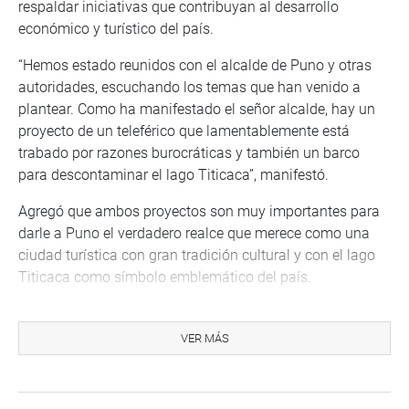
respaldar iniciativas que contribuyan al desarrollo
económico y turístico del país.
“Hemos estado reunidos con el alcalde de Puno y otras
autoridades, escuchando los temas que han venido a
plantear. Como ha manifestado el señor alcalde, hay un
proyecto de un teleférico que lamentablemente está
trabado por razones burocráticas y también un barco
para descontaminar el lago Titicaca”, manifestó.
Agregó que ambos proyectos son muy importantes para
darle a Puno el verdadero realce que merece como una
ciudad turística con gran tradición cultural y con el lago
Titicaca como símbolo emblemático del país.
En ese sentido, el presidente (e) del Congreso reafirmó su
disposición de continuar articulando esfuerzos desde el
VER MÁS
Parlamento para promover iniciativas que contribuyan al
desarrollo sostenible, la educación y el bienestar de la
población de la región Puno.