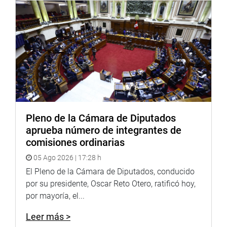
En ese sentido, enfatizó que la división de poderes
constituye un principio esencial de la República,
precisando que corresponde al Congreso aprobar las
leyes, al Poder Ejecutivo promulgarlas y al Poder Judicial
aplicarlas dentro del marco constitucional.
Finalmente, reiteró su llamado a fortalecer el equilibrio
institucional y a asegurar que las decisiones de los
distintos poderes del Estado se desarrollen con apego a
Pleno de la Cámara de Diputados
la Constitución y las normas vigentes, en resguardo de la
aprueba número de integrantes de
seguridad jurídica y la estabilidad democrática del país.
comisiones ordinarias
OFICINA DE COMUNICACIONES E IMAGEN
05 Ago 2026 | 17:28 h
INSTITUCIONAL
El Pleno de la Cámara de Diputados, conducido
por su presidente, Oscar Reto Otero, ratificó hoy,
por mayoría, el...
Leer más >