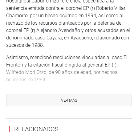
Rospigliosi Capurro hizo referencia específica a la
sentencia emitida contra el coronel EP (r) Roberto Villar
Chamorro, por un hecho ocurrido en 1994, así como al
rechazo de los recursos planteados por la defensa del
coronel EP (r) Alejandro Avendaño y otros acusados en el
denominado caso Cayara, en Ayacucho, relacionado con
sucesos de 1988.
Asimismo, mencionó resoluciones vinculadas al caso El
Frontón y la citación fiscal dirigida al general EP (r)
Wilfredo Mori Orzo, de 90 años de edad, por hechos
ocurridos en 1984.
“No puede ser que desacaten flagrantemente las leyes del
Congreso. Leyes que incluso han sido ratificadas por el
VER MÁS
Tribunal Constitucional”, remarcó.
Rospigliosi Capurro añadió que resulta indispensable
garantizar el respeto a la legislación vigente y a la
RELACIONADOS
institucionalidad democrática.