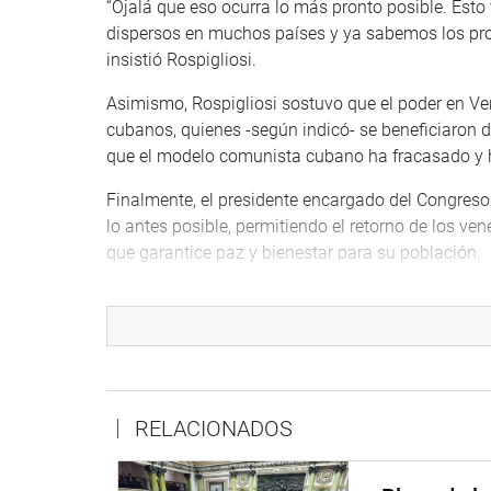
“Ojalá que eso ocurra lo más pronto posible. Esto
dispersos en muchos países y ya sabemos los pro
insistió Rospigliosi.
Asimismo, Rospigliosi sostuvo que el poder en Ve
cubanos, quienes -según indicó- se beneficiaron d
que el modelo comunista cubano ha fracasado y h
Finalmente, el presidente encargado del Congreso 
lo antes posible, permitiendo el retorno de los ve
que garantice paz y bienestar para su población.
OFICINA DE COMUNICACIONES E IMAGEN INSTI
RELACIONADOS