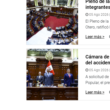
Pleno de l
integrante
05 Ago 2026 |
El Pleno de l
Otero, ratificó
Leer más >
Cámara de 
del accide
05 Ago 2026 |
A solicitud d
Popular, el pr
Leer más >