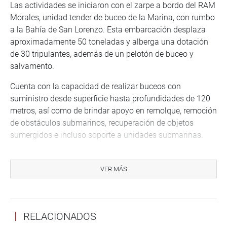
Las actividades se iniciaron con el zarpe a bordo del RAM
Morales, unidad tender de buceo de la Marina, con rumbo
a la Bahía de San Lorenzo. Esta embarcación desplaza
aproximadamente 50 toneladas y alberga una dotación
de 30 tripulantes, además de un pelotón de buceo y
salvamento.
Cuenta con la capacidad de realizar buceos con
suministro desde superficie hasta profundidades de 120
metros, así como de brindar apoyo en remolque, remoción
de obstáculos submarinos, recuperación de objetos
sumergidos e incluso soporte a unidades submarinas.
Por su parte, el comandante de las Fuerzas de
Operaciones Especiales de la Marina de Guerra del Perú,
VER MÁS
Ricardo Devoto, destacó el compromiso de su institución
con la defensa nacional y la asistencia al país en
situaciones de emergencia.
RELACIONADOS