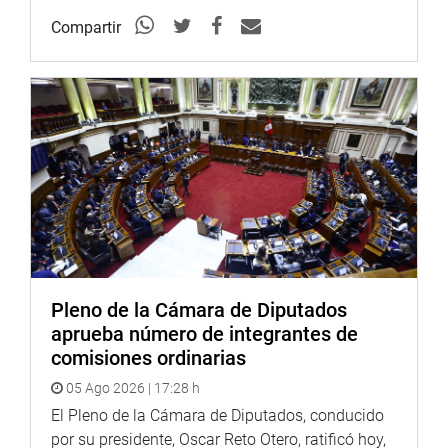
sistema de buceo con casco dependiente de superficie, el
cual permite suministrar aire a los buzos mediante
Compartir
bancos de aire y compresores desde tierra o desde la
unidad naval, garantizando seguridad y eficiencia en
operaciones submarinas complejas.
Esta visita permitió constatar el alto grado de
profesionalismo, disciplina y preparación técnica de la
Marina de Guerra, así como su capacidad de respuesta
inmediata ante situaciones de emergencia, desastres
naturales o cualquier escenario que comprometa la
seguridad y el bienestar de la Nación.
OFICINA DE COMUNICACIONES E IMAGEN
Pleno de la Cámara de Diputados
INSTITUCIONAL
aprueba número de integrantes de
comisiones ordinarias
05 Ago 2026 | 17:28 h
El Pleno de la Cámara de Diputados, conducido
por su presidente, Oscar Reto Otero, ratificó hoy,