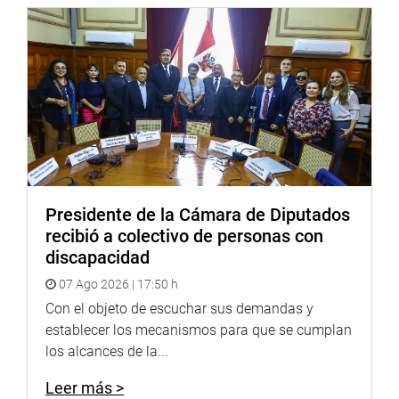
Presidente de la Cámara de Diputados
recibió a colectivo de personas con
“Esto nos permite mostrar lo que hacemos por el país,
discapacidad
cómo nos esforzamos, cómo nos dedicamos y cómo
estamos comprometidos no solo con la defensa nacional,
07 Ago 2026 | 17:50 h
sino también con otras tareas que contribuyen a la
Con el objeto de escuchar sus demandas y
asistencia cuando así lo requieren los intereses
establecer los mecanismos para que se cumplan
nacionales”, afirmó.
los alcances de la...
Durante el recorrido, la Marina explicó el uso de su
Leer más >