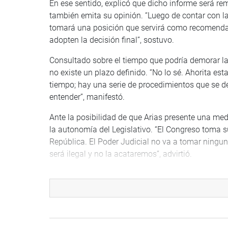
En ese sentido, explicó que dicho informe será re
también emita su opinión. “Luego de contar con la
tomará una posición que servirá como recomendaci
adopten la decisión final”, sostuvo.
Consultado sobre el tiempo que podría demorar la 
no existe un plazo definido. “No lo sé. Ahorita 
tiempo; hay una serie de procedimientos que se de
entender”, manifestó.
Ante la posibilidad de que Arias presente una medi
la autonomía del Legislativo. “El Congreso toma 
República. El Poder Judicial no va a tomar ningun
será ilegal y no la acataremos”, advirtió.
Añadió que “hay jueces prevaricadores y corrupt
alguien toma una decisión equivocada, el Congreso
Rospigliosi también cuestionó la actitud de la sol
Parlamento. “Lo que a mí me sorprende es que est