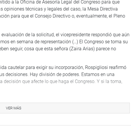
mitido a la Oficina de Asesoría Legal del Congreso para que
s opiniones técnicas y legales del caso, la Mesa Directiva
ón para que el Consejo Directivo o, eventualmente, el Pleno
evaluación de la solicitud, el vicepresidente respondió que aún
estamos en semana de representación (…) El Congreso se toma su
ben seguir, cosa que esta señora (Zaira Arias) parece no
da cautelar para exigir su incorporación, Rospigliosi reafirmó
sus decisiones. Hay división de poderes. Estamos en una
a decisión que afecte lo que haga el Congreso. Y si la toma,
os que están tomando decisiones que no les competen. Si
 hará respetar sus fueros”, enfatizó.
VER MÁS
icitante, señalando la contradicción en su discurso respecto al
a señora, que dice que este Parlamento es una dictadura, que