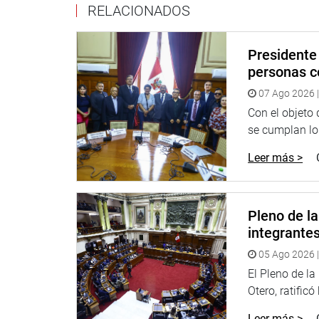
los congresistas son tales por cuales, esté como l
RELACIONADOS
malo. Yo no lo entiendo”, expresó.
CASO ARIANA ORUÉ
Presidente 
personas c
Más adelante, el vicepresidente fue consultado s
07 Ago 2026 |
Perú), acusada de utilizar a un trabajador para ll
sentido, señaló que “la Comisión de Ética tendrá 
Con el objeto
se cumplan los
OFICINA DE COMUNICACIONES E IMAGEN INSTI
Leer más >
Pleno de l
integrante
05 Ago 2026 |
El Pleno de l
Otero, ratificó
Leer más >