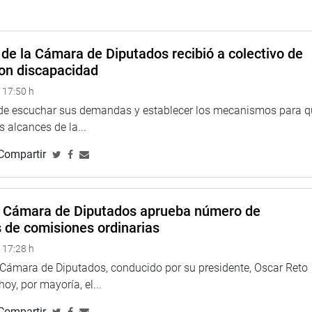
oquita por acceder a este Congreso que, según ella, es tan
de la Cámara de Diputados recibió a colectivo de
on discapacidad
obre la denuncia contra la congresista Ariana Orué (Podemos
 17:50 h
evarla al gimnasio y contratar a la pareja de su hermana. En ese
que tomar la decisión correspondiente”.
 de escuchar sus demandas y establecer los mecanismos para 
 alcances de la...
TUCIONAL
Compartir
a Cámara de Diputados aprueba número de
s de comisiones ordinarias
 17:28 h
a Cámara de Diputados, conducido por su presidente, Oscar Reto
 hoy, por mayoría, el...
Compartir