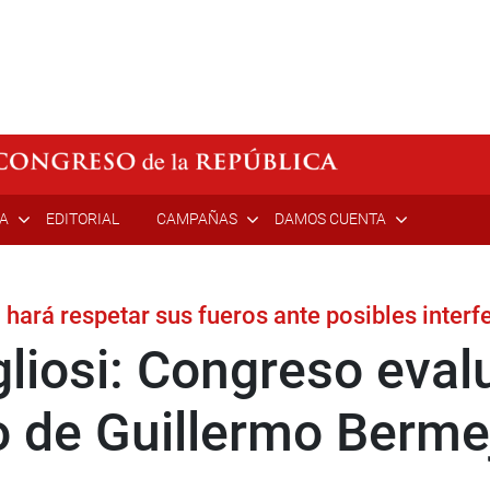
ÍA
EDITORIAL
CAMPAÑAS
DAMOS CUENTA
hará respetar sus fueros ante posibles interfe
liosi: Congreso eval
 de Guillermo Berme