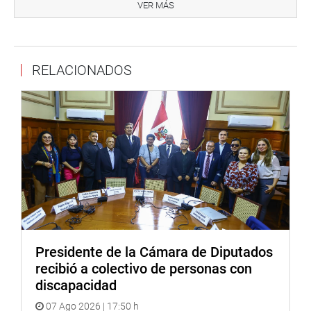
ratificó su disposición al diálogo permanente y a la
VER MÁS
construcción de un Parlamento más accesible e inclusivo,
en línea con los principios de equidad y servicio público.
OFICINA DE COMUNICACIONES E IMAGEN
RELACIONADOS
INSTITUCIONAL
Presidente de la Cámara de Diputados
recibió a colectivo de personas con
discapacidad
07 Ago 2026 | 17:50 h