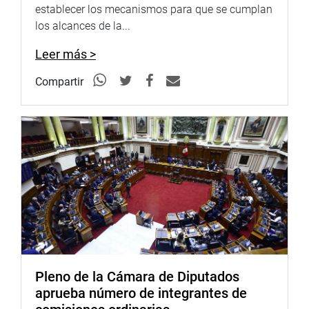
establecer los mecanismos para que se cumplan
Representantes de un sector de propietarios, entre ellos,
los alcances de la...
Lidia Mendoza y Yohani Gonzales, demandaron otras
Leer más >
medidas alternativas a la afectación de terrenos, como
construir la vía subterránea.
Compartir
OFICINA DE COMUNICACIONES E IMAGEN
INSTITUCIONAL
Pleno de la Cámara de Diputados
aprueba número de integrantes de