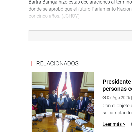
Bartra Barriga hizo estas declaraciones al términ
donde se aprobó que el futuro Parlamento Nacion
por cinco años. (JCHOY)
PRENSA-CONGRESO-28-9-18
Puede encontrar más información en nuestra pági
Heraldo
:
goo.gl/Ty5Tto
RELACIONADOS
Portal:
http://www.congreso.gob.pe/
Facebook:
https://goo.gl/s5t7XN
Presidente 
Twitter:
https://goo.gl/iMywRR
personas c
YouTube:
https://goo.gl/VBXBNk
07 Ago 2026 |
Radio:
goo.gl/hMwTg1
Con el objeto
fotografia.congreso.gob.pe
se cumplan los
Leer más >