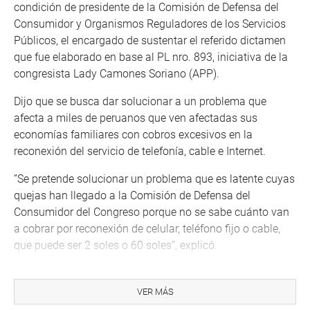
condición de presidente de la Comisión de Defensa del
Consumidor y Organismos Reguladores de los Servicios
Públicos, el encargado de sustentar el referido dictamen
que fue elaborado en base al PL nro. 893, iniciativa de la
congresista Lady Camones Soriano (APP).
Dijo que se busca dar solucionar a un problema que
afecta a miles de peruanos que ven afectadas sus
economías familiares con cobros excesivos en la
reconexión del servicio de telefonía, cable e Internet.
”Se pretende solucionar un problema que es latente cuyas
quejas han llegado a la Comisión de Defensa del
Consumidor del Congreso porque no se sabe cuánto van
a cobrar por reconexión de celular, teléfono fijo o cable,
que puede ser 2 soles o 60 soles”, explicó.
Observó que los montos cobrados no reflejan su real
costo. “Cobran 30 o 60 soles por machucar un botón para
VER MÁS
la reconexión. Eso no refleja el costo real y Osiptel tiene