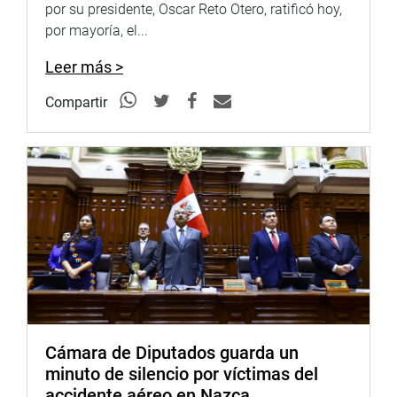
por su presidente, Oscar Reto Otero, ratificó hoy,
diferentes servicios y corregir la alta dispersión de tarifas
por mayoría, el...
de reconexión entre los actuales operadores de
telecomunicaciones en nuestro país.
Leer más >
“Es una medida positiva para los usuarios del servicio de
Compartir
telecomunicaciones que ven afectadas sus economías
familiares con cobros excesivos y abusivos”, dijo.
La parlamentaria observó que la ley vigente faculta al
Osiptel a intervenir en la regulación de las tarifas de
reconexión en el cobro de los recibos mensuales, pero no
lo faculta en regular y fijar las tarifas de reconexión, por lo
que advirtió un vacío legal.
Camones Soriano señaló que con la proyectada norma se
beneficiarán más de 30 millones de peruanos usuarios de
líneas celulares; así como a más de 20 millones de
Cámara de Diputados guarda un
peruanos usuarios de servicios de Internet y telefonía fija
minuto de silencio por víctimas del
en nuestro país.
accidente aéreo en Nazca