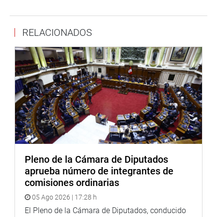
que fijar los costos reales”, anotó.
El presidente de la Comisión de Defensa del Consumidor
RELACIONADOS
hizo una precisión antes de consultar la exoneración del
trámite de segunda votación a la Representación
Nacional.
“Se ha puesto un candado que dice que la regulación o
fijación de las tarifas tope se efectuarán en base a los
costos en el marco de la Ley 27838, Ley de Transparencia
y simplificación de los procedimientos regulatorios de las
tarifas”, puntualizó.
La congresista Camones Soriano resaltó la necesidad de
Pleno de la Cámara de Diputados
que Osiptel esté facultado para fijar topes tarifarios por
aprueba número de integrantes de
concepto de reconexión del servicio, así como aquellas
comisiones ordinarias
que se derivan de las normas de condiciones de uso.
05 Ago 2026 | 17:28 h
Dijo que la medida permitirá una reducción significativa
El Pleno de la Cámara de Diputados, conducido
de los altos costos de reconexión existentes en los