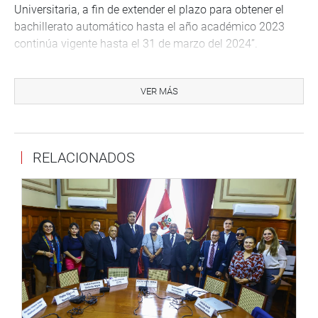
Universitaria, a fin de extender el plazo para obtener el
bachillerato automático hasta el año académico 2023
continúa vigente hasta el 31 de marzo del 2024”.
El titular de la Comisión de Educación, José Balcázar
Zelada (PB), sostuvo que esta prórroga plantea la “idea de
VER MÁS
que el mercado laboral necesita profesionales”.
“Luego de la pandemia el ministro (Alex) Contreras (titular
del Ministerio de Economía y Finanzas) ha reconocido
RELACIONADOS
que hay recesión, qué más oportunidad que permitir que
este mercado laboral sea reforzado con más jóvenes que
desean graduarse”, manifestó.
OFICINA DE COMUNICACIONES E IMAGEN
INSTITUCIONAL